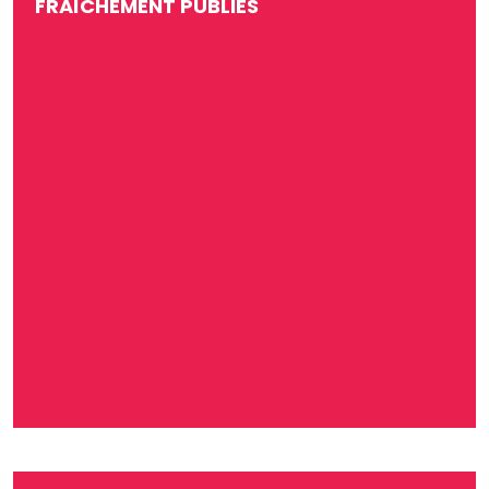
FRAÎCHEMENT PUBLIÉS
Quels sont aujourd’hui les métiers les plus accessibles
lorsqu’on cherche un emploi dans l’automobile sans
expérience préalable ?
Evolution de carrière : et si la mobilité interne devenait
la norme ?
Les tests utilisés par les cabinets de recrutement
internationaux selon le profil de poste
Auto-entrepreneur et salarié : quels métiers s’y
prêtent le mieux ?
Comment analyser les comportements d’achat pour
anticiper les objections en closing ?