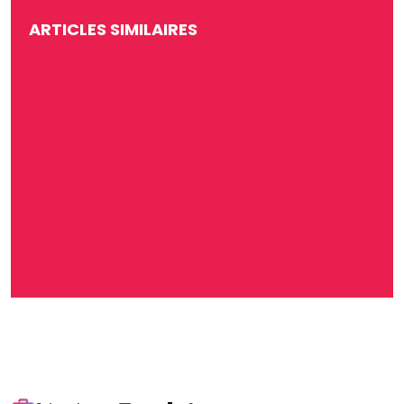
ARTICLES SIMILAIRES
Faites le bon choix : explorez les opportunités de
carrière en tant que notaire
Les tendances du marché immobilier : l’analyse
indispensable pour un négociateur immobilier
Le Village de l’Emploi : Un accompagnement précis et
sur-mesure
Qu’est-ce que la méthode village de l’emploi et quels
sont ses avantages ?